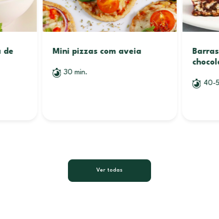
a de
Mini pizzas com aveia
Barras
chocol
30 min.
40-5
Ver todas