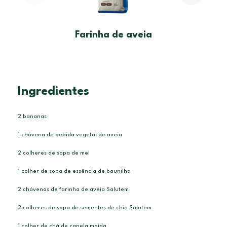
Farinha de aveia
Semen
Ingredientes
2 bananas
1 chávena de bebida vegetal de aveia
2 colheres de sopa de mel
1 colher de sopa de essência de baunilha
2 chávenas de farinha de aveia Salutem
2 colheres de sopa de sementes de chia Salutem
1 colher de chá de canela moída