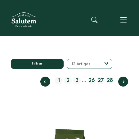
Filtrar
12 Artigos
1
2
3
26
27
28
...