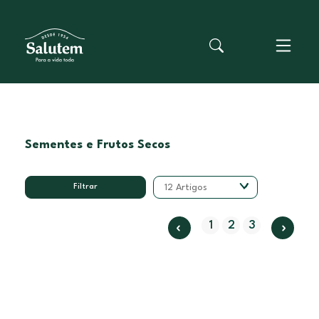
Sementes e Frutos Secos
Filtrar
12 Artigos
1
2
3