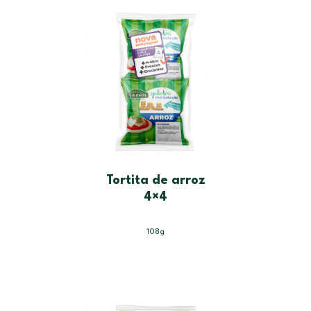
Tortita de arroz
4×4
108g