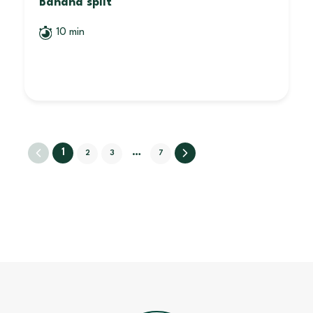
Banana split
10 min
1
…
2
3
7