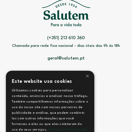
(+351) 213 610 360
Chamada para rede fixa nacional - dias úteis das 9h às 18h
geral@salutem.pt
×
Este website usa cookies
Utilizamos cookies para personalizar
Contactos
conteúdo, anúncios e analisar nosso tráfego.
Também compartilhamos informações sobre o
Termos e Condições
uso do nosso site com nossos parceiros de
publicidade e análise, que podem combiná-
las com outras informações que você
Política de Privacidade
forneceu a eles ou que eles coletaram do
uso de seus serviços.
Política de Privacidade