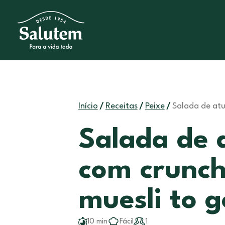
Salada de atu
Início
/
Receitas
/
Peixe
/
Salada de
com crunc
muesli to g
10 min
Fácil
1