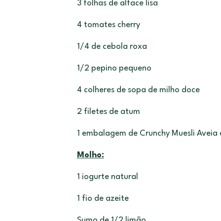
3 folhas de alface lisa
4 tomates cherry
1/4 de cebola roxa
1/2 pepino pequeno
4 colheres de sopa de milho doce
2 filetes de atum
1 embalagem de Crunchy Muesli Aveia 
Molho:
1 iogurte natural
1 fio de azeite
Sumo de 1/2 limão