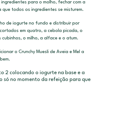
 ingredientes para o molho, fechar com a
 que todos os ingredientes se misturem.
o de iogurte no fundo e distribuir por
cortados em quatro, a cebola picada, o
s
cubinhos, o milho, a alface e o atum.
cionar o Crunchy Muesli de Aveia e Mel a
 bem.
o 2 colocando o iogurte na base e a
o s
ó no momento da refeição para que