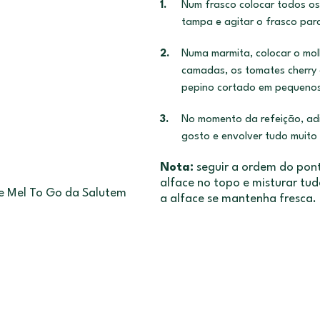
Num frasco colocar todos os
tampa e agitar o frasco
para
Numa marmita, colocar o molh
camadas, os
tomates cherry 
pepino cortado em pequeno
No momento da refeição, adi
gosto e envolver
tudo muito
Nota:
seguir a ordem do pont
alface no topo e misturar tud
e Mel To Go da Salutem
a alface se mantenha fresca.