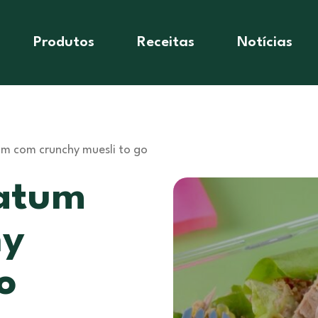
Produtos
Receitas
Notícias
m com crunchy muesli to go
 atum
hy
o