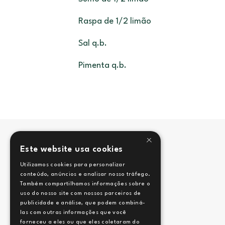
Raspa de 1/2 limão
Sal q.b.
Pimenta q.b.
×
Este website usa cookies
Utilizamos cookies para personalizar
conteúdo, anúncios e analisar nosso tráfego.
Também compartilhamos informações sobre o
uso do nosso site com nossos parceiros de
publicidade e análise, que podem combiná-
las com outras informações que você
forneceu a eles ou que eles coletaram do