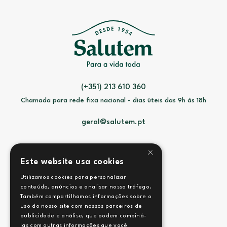
(+351) 213 610 360
Chamada para rede fixa nacional - dias úteis das 9h às 18h
geral@salutem.pt
×
Este website usa cookies
Utilizamos cookies para personalizar
Contactos
conteúdo, anúncios e analisar nosso tráfego.
Também compartilhamos informações sobre o
Termos e Condições
uso do nosso site com nossos parceiros de
publicidade e análise, que podem combiná-
las com outras informações que você