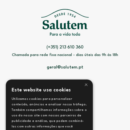
(+351) 213 610 360
Chamada para rede fixa nacional - dias úteis das 9h às 18h
geral@salutem.pt
×
Este website usa cookies
Utilizamos cookies para personalizar
Contactos
conteúdo, anúncios e analisar nosso tráfego.
Também compartilhamos informações sobre o
Termos e Condições
uso do nosso site com nossos parceiros de
publicidade e análise, que podem combiná-
las com outras informações que você
Política de Privacidade