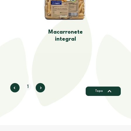
Macarronete
integral
1
Topo