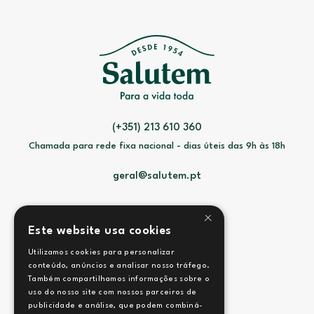
(+351) 213 610 360
Chamada para rede fixa nacional - dias úteis das 9h às 18h
geral@salutem.pt
×
Este website usa cookies
Utilizamos cookies para personalizar
Contactos
conteúdo, anúncios e analisar nosso tráfego.
Também compartilhamos informações sobre o
Termos e Condições
uso do nosso site com nossos parceiros de
publicidade e análise, que podem combiná-