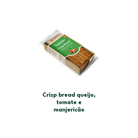
Crisp bread queijo,
tomate e
manjericão